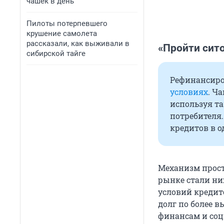
чашек в день
Пилоты потерпевшего
крушение самолета
рассказали, как выживали в
«Пройти сито
сибирской тайге
Рефинансиро
условиях
. Ч
используя та
потребителя.
кредитов в о
Механизм прост:
рынке стали ни
условий кредит
долг по более 
финансам и соц