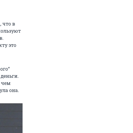
 что в
пользуют
в.
кту это
ого“
 деньги.
 чем
ула она.