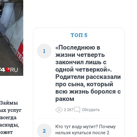
ТОП 5
«Последнюю в
1
жизни четверть
закончил лишь с
одной четверкой».
Родители рассказали
про сына, который
всю жизнь боролся с
раком
. Займы
ых услуг
2 267
Обсудить
 всегда
асходы,
Кто тут воду мутит? Почему
2
может
нельзя купаться после 2