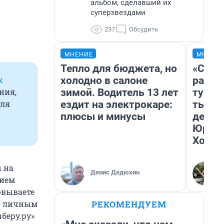
альбом, сделавший их
суперзвездами
237
Обсудить
МНЕНИЕ
МНЕНИ
Тепло для бюджета, но
«Слив
холодно в салоне
разоч
х
зимой. Водитель 13 лет
турис
ния,
ездит на электрокаре:
тысяч
для
плюсы и минусы
день 
Юрско
Хогва
ы на
Денис Дедюхин
нием
овываете
РЕКОМЕНДУЕМ
по личным
беру.ру»