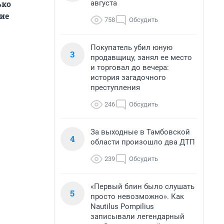
августа
ько
ние
758
Обсудить
Покупатель убил юную
3
продавщицу, занял ее место
и торговал до вечера:
история загадочного
преступления
246
Обсудить
За выходные в Тамбовской
4
области произошло два ДТП
239
Обсудить
«Первый блин было слушать
5
просто невозможно». Как
Nautilus Pompilius
записывали легендарный