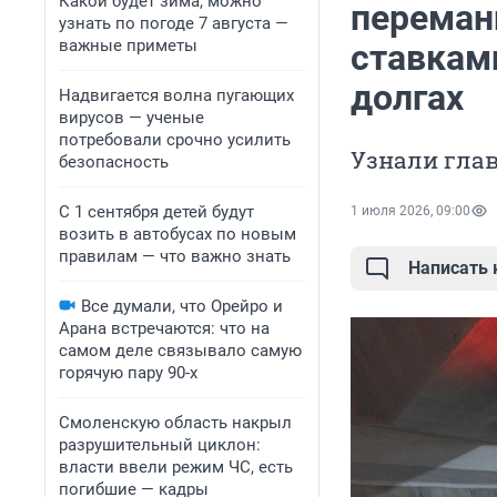
Какой будет зима, можно
переман
узнать по погоде 7 августа —
важные приметы
ставкам
долгах
Надвигается волна пугающих
вирусов — ученые
потребовали срочно усилить
Узнали гла
безопасность
С 1 сентября детей будут
1 июля 2026, 09:00
возить в автобусах по новым
правилам — что важно знать
Написать
Все думали, что Орейро и
Арана встречаются: что на
самом деле связывало самую
горячую пару 90-х
Смоленскую область накрыл
разрушительный циклон:
власти ввели режим ЧС, есть
погибшие — кадры