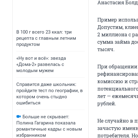
Анастасия Болд
Пример использ
Допустим, клиен
В 100 г всего 23 ккал: три
2 миллиона с ра
рецепта с главным летним
сумма займа до
продуктом
тысяч.
«Ну вот и всё»: звезда
«Дома-2» развелась с
При обращении 
молодым мужем
рефинансирован
комиссию и стр
Справится даже школьник:
потенциального 
пройдите тест по географии, в
лет — ежемесяч
котором очень стыдно
ошибиться
рублей.
Больше не скрывает:
Не случайно в 
Полина Гагарина показала
зачастую именн
романтичные кадры с новым
потребителя. Но
избранником