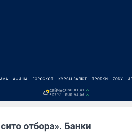
АММА
АФИША
ГОРОСКОП
КУРСЫ ВАЛЮТ
ПРОБКИ
ZODY
И
USD 81,41
СЕЙЧАС
+21°C
EUR 94,06
сито отбора». Банки