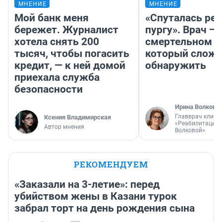
МНЕНИЕ
МНЕНИЕ
Мой банк меня
«Спуталась реч
бережет. Журналист
пургу». Врач — 
хотела снять 200
смертельном д
тысяч, чтобы погасить
который слож
кредит, — к ней домой
обнаружить
приехала служба
безопасности
Ирина Волкова
Главврач клини
Ксения Владимирская
«Реабилитация 
Автор мнения
Волковой»
РЕКОМЕНДУЕМ
«Заказали на 3-летие»: перед
убийством жены в Казани турок
забрал торт на день рождения сына