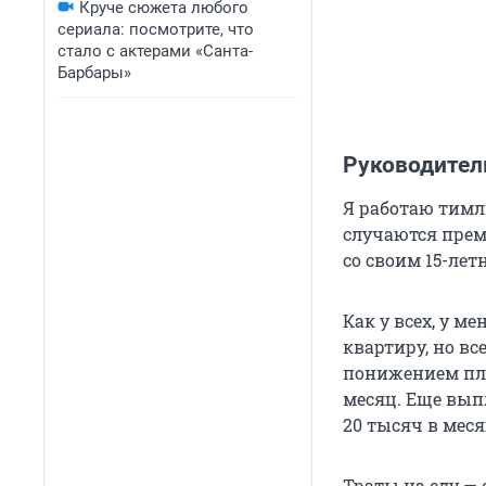
Круче сюжета любого
сериала: посмотрите, что
стало с актерами «Санта-
Барбары»
Руководитель
Я работаю тимл
случаются прем
со своим 15-ле
Как у всех, у м
квартиру, но вс
понижением пла
месяц. Еще вып
20 тысяч
в меся
Траты на еду —