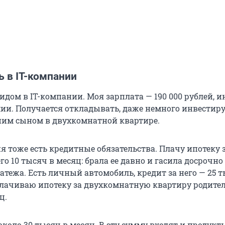
 в IT-компании
идом в IT-компании. Моя зарплата —
190 000
рублей, и
ии. Получается откладывать, даже немного инвестир
тним сыном в двухкомнатной квартире.
еня тоже есть кредитные обязательства. Плачу ипотеку 
его
10 тысяч
в месяц: брала ее давно и гасила досрочно 
тежа. Есть личный автомобиль, кредит за него —
25 
лачиваю ипотеку за двухкомнатную квартиру родите
ц.
 около
30 тысяч
в месяц. В эту сумму входят и продукты