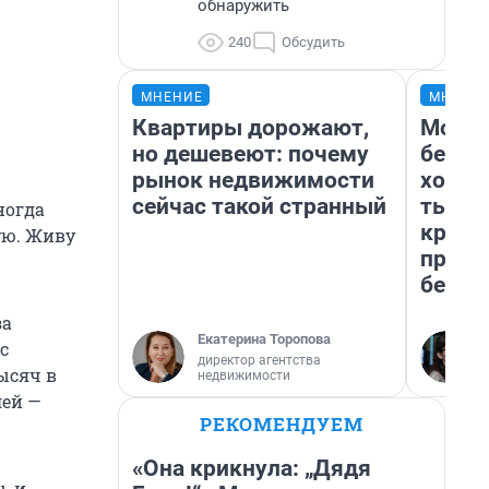
обнаружить
240
Обсудить
МНЕНИЕ
МНЕНИ
Квартиры дорожают,
Мой б
но дешевеют: почему
береж
рынок недвижимости
хотел
сейчас такой странный
тысяч
ногда
креди
ую. Живу
приех
безоп
за
Екатерина Торопова
с
директор агентства
тысяч
в
недвижимости
лей —
РЕКОМЕНДУЕМ
«Она крикнула: „Дядя
, и