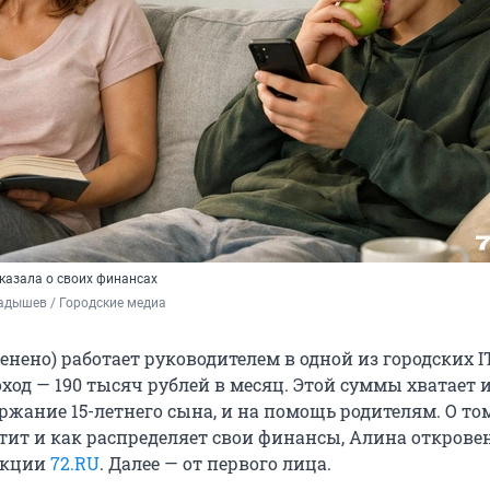
казала о своих финансах
адышев / Городские медиа
нено) работает руководителем в одной из городских I
оход —
190 тысяч
рублей в месяц. Этой суммы хватает и
ержание 15-летнего сына, и на помощь родителям. О том
атит и как распределяет свои финансы, Алина открове
акции
72.RU
. Далее — от первого лица.