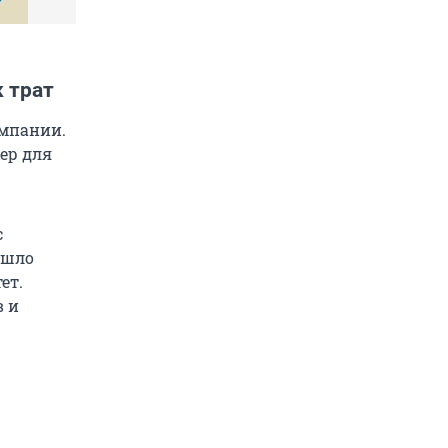
 трат
омпании.
ер для
с
ушло
ет.
в и