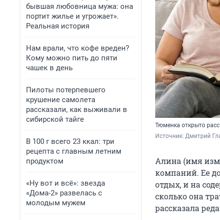
бывшая любовница мужа: она
портит жилье и угрожает».
Реальная история
Нам врали, что кофе вреден?
Кому можно пить до пяти
чашек в день
Пилоты потерпевшего
крушение самолета
рассказали, как выживали в
сибирской тайге
Тюменка открыто расс
Источник: 
Дмитрий Гл
В 100 г всего 23 ккал: три
рецепта с главным летним
Алина (имя изме
продуктом
компаний. Ее д
«Ну вот и всё»: звезда
отдых, и на сод
«Дома-2» развелась с
сколько она тр
молодым мужем
рассказала ред