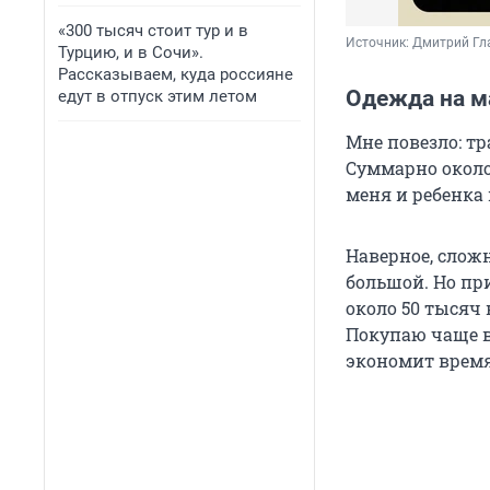
«300 тысяч стоит тур и в
Источник: 
Дмитрий Гл
Турцию, и в Сочи».
Рассказываем, куда россияне
Одежда на ма
едут в отпуск этим летом
Мне повезло: т
Суммарно окол
меня и ребенка 
Наверное, сложн
большой. Но п
около
50 тысяч
Покупаю чаще в
экономит время