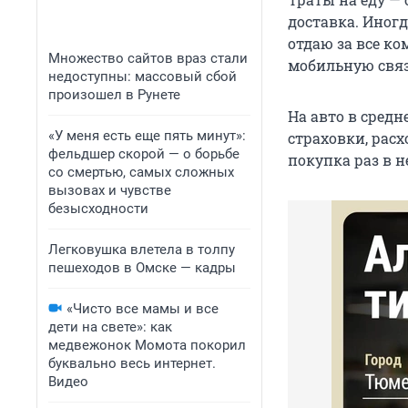
доставка. Иногд
отдаю за все к
Множество сайтов враз стали
мобильную связь
недоступны: массовый сбой
произошел в Рунете
На авто в средн
«У меня есть еще пять минут»:
страховки, расх
фельдшер скорой — о борьбе
покупка раз в н
со смертью, самых сложных
вызовах и чувстве
безысходности
Легковушка влетела в толпу
пешеходов в Омске — кадры
«Чисто все мамы и все
дети на свете»: как
медвежонок Момота покорил
буквально весь интернет.
Видео