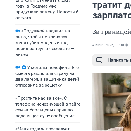
ЕГЭ хотят отменить к 2027
тратит д
году: в Госдуме уже
придумали замену. Новости 6
зарплат
августа
За границей
«Подушкой надавил на
лицо, чтобы не кричала»:
жених убил модель и год
4 июня 2026, 11:00
возил ее труп в чемодане —
видео
Написать
У могилы педофила. Его
смерть разделила страну на
два лагеря, а защитника детей
отправила за решетку
«Простите нас за всё». С
телефона исчезнувшей в тайге
семьи Усольцевых пришло
леденящее душу сообщение
«Меня годами преследует