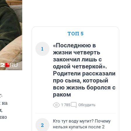
ТОП 5
«Последнюю в
1
жизни четверть
закончил лишь с
одной четверкой».
Родители рассказали
про сына, который
всю жизнь боролся с
раком
T-
 на
1 785
Обсудить
,
нно
Кто тут воду мутит? Почему
2
нельзя купаться после 2