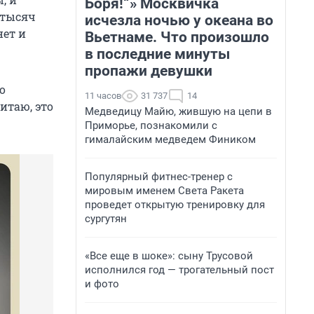
Боря!“» Москвичка
 тысяч
исчезла ночью у океана во
нет и
Вьетнаме. Что произошло
в последние минуты
пропажи девушки
о
11 часов
31 737
14
итаю, это
Медведицу Майю, жившую на цепи в
Приморье, познакомили с
гималайским медведем Фиником
Популярный фитнес-тренер с
мировым именем Света Ракета
проведет открытую тренировку для
сургутян
«Все еще в шоке»: сыну Трусовой
исполнился год — трогательный пост
и фото