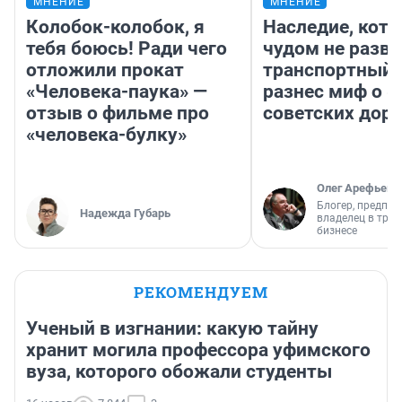
МНЕНИЕ
МНЕНИЕ
Колобок-колобок, я
Наследие, кото
тебя боюсь! Ради чего
чудом не разва
отложили прокат
транспортный 
«Человека-паука» —
разнес миф о 
отзыв о фильме про
советских доро
«человека-булку»
Олег Арефьев
Блогер, предпри
Надежда Губарь
владелец в тра
бизнесе
РЕКОМЕНДУЕМ
Ученый в изгнании: какую тайну
хранит могила профессора уфимского
вуза, которого обожали студенты