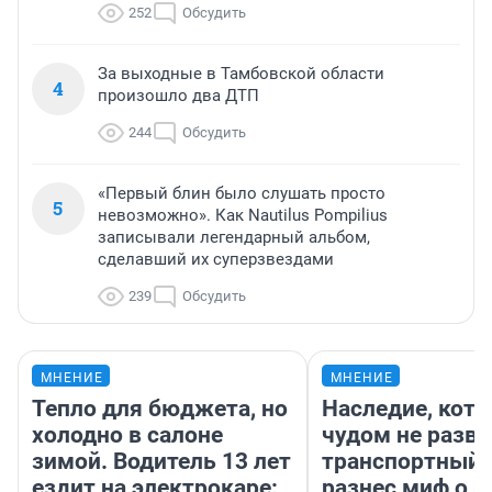
252
Обсудить
За выходные в Тамбовской области
4
произошло два ДТП
244
Обсудить
«Первый блин было слушать просто
5
невозможно». Как Nautilus Pompilius
записывали легендарный альбом,
сделавший их суперзвездами
239
Обсудить
МНЕНИЕ
МНЕНИЕ
Тепло для бюджета, но
Наследие, кото
холодно в салоне
чудом не разва
зимой. Водитель 13 лет
транспортный 
ездит на электрокаре:
разнес миф о 