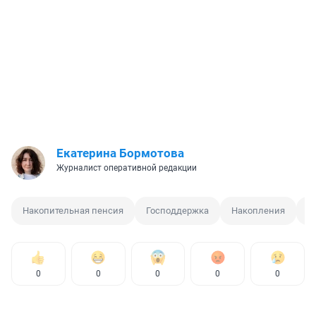
Екатерина Бормотова
Журналист оперативной редакции
Накопительная пенсия
Господдержка
Накопления
С
0
0
0
0
0