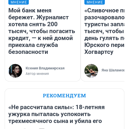
МНЕНИЕ
МНЕНИЕ
Мой банк меня
«Сливочное пи
бережет. Журналист
разочаровало»
хотела снять 200
туристы запла
тысяч, чтобы погасить
тысяч, чтобы 
кредит, — к ней домой
день гулять по
приехала служба
Юрского перио
безопасности
Хогвартсу
Ксения Владимирская
Яна Шаламова
Автор мнения
РЕКОМЕНДУЕМ
«Не рассчитала силы»: 18-летняя
ужурка пыталась успокоить
трехмесячного сына и убила его