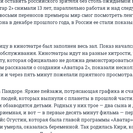
и оставить российского зрителя без столь ожидаемой 
тар 2» снимали 13 лет, параллельно работая и над сл
 восьми переносов премьеры мир смог посмотреть лен
а в декабре прошлого года, в России ее стали показ
цу в кинотеатре был заполнен весь зал. Показ началс
 обслуживания. Кинотеатры идут на разные хитрости,
ту, которая официально не должна демонстрироваться
м рассказали о создании «Аватара 2», показали неско
ки и через пять минут пожелали приятного просмотра
а Пандоре. Яркие пейзажи, потрясающая графика и сч
з людей, которых выпнули с планеты в прошлой части
 обзаводятся детьми. Родных у них трое — два сына и 
приемная, и вот — в первые десять минут фильма — п
ейс Огустин, которая была главой программы «Аватар»
 умерла, оказалась беременной. Так родилась Кири, к