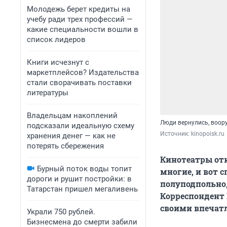
Молодежь берет кредиты на
учебу ради трех профессий —
какие специальности вошли в
список лидеров
Книги исчезнут с
маркетплейсов? Издательства
стали сворачивать поставки
литературы
Владельцам накоплений
Люди вернулись, воору
подсказали идеальную схему
Источник: 
kinopoisk.ru
хранения денег — как не
потерять сбережения
Кинотеатры отк
Бурный поток воды топит
многие, и вот 
дороги и рушит постройки: в
полуподпольно,
Татарстан пришел мегаливень
Корреспондент 
своими впечат
Украли 750 рублей.
Бизнесмена до смерти забили