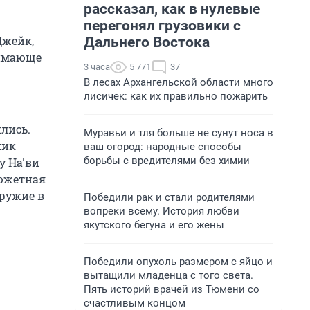
рассказал, как в нулевые
перегонял грузовики с
Джейк,
Дальнего Востока
нимающе
3 часа
5 771
37
В лесах Архангельской области много
лисичек: как их правильно пожарить
лись.
Муравьи и тля больше не сунут носа в
ник
ваш огород: народные способы
борьбы с вредителями без химии
у На'ви
сюжетная
оружие в
Победили рак и стали родителями
вопреки всему. История любви
якутского бегуна и его жены
Победили опухоль размером с яйцо и
вытащили младенца с того света.
Пять историй врачей из Тюмени со
счастливым концом