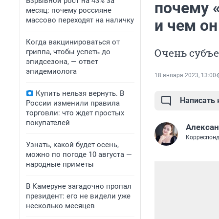
Взрывной рост на 43% за
почему 
месяц: почему россияне
массово переходят на наличку
и чем о
Когда вакцинироваться от
Очень субъ
гриппа, чтобы успеть до
эпидсезона, — ответ
эпидемиолога
18 января 2023, 13:00
Купить нельзя вернуть. В
Написать
России изменили правила
торговли: что ждет простых
покупателей
Алексан
Корреспонд
Узнать, какой будет осень,
можно по погоде 10 августа —
народные приметы
В Камеруне загадочно пропал
президент: его не видели уже
несколько месяцев