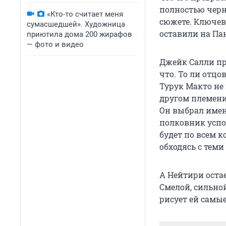
полностью черны
«Кто-то считает меня
сюжете. Ключеву
сумасшедшей». Художница
оставили на Па
приютила дома 200 жирафов
— фото и видео
Джейк Салли пр
что. То ли отцов
Турук Макто не 
другом племени
Он выбрал имен
полковник успок
будет по всем к
обходясь с теми
А Нейтири остае
Смелой, сильной
рисует ей самые