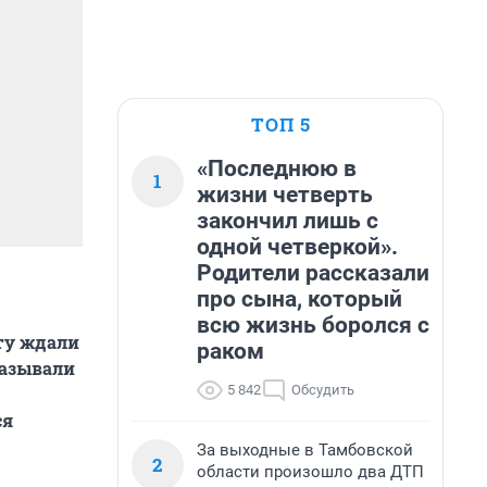
ТОП 5
«Последнюю в
1
жизни четверть
закончил лишь с
одной четверкой».
Родители рассказали
про сына, который
всю жизнь боролся с
ту ждали
раком
казывали
5 842
Обсудить
ся
За выходные в Тамбовской
2
области произошло два ДТП