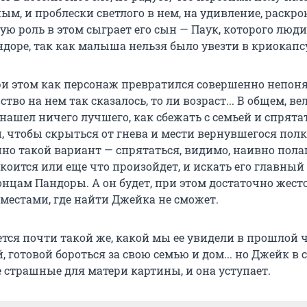
м, и проблески светлого в нем, на удивление, раскро
ю роль в этом сыграет его сын — Паук, которого люди
ндоре, так как малыша нельзя было увезти в криокапс
и этом как персонаж превратился совершенно непоня
ство на нем так сказалось, то ли возраст... В общем, в
нашел ничего лучшего, как сбежать с семьей и спрята
, чтобы скрыться от гнева и мести вернувшегося пол
но такой вариант — спрятаться, видимо, наивно полаг
оится или еще что произойдет, и искать его главный 
онцам Пандоры. А он будет, при этом достаточно жест
 местами, где найти Джейка не сможет.
тся почти такой же, какой мы ее увидели в прошлой ч
, готовой бороться за свою семью и дом... но Джейк в 
 страшные для матери картины, и она уступает.