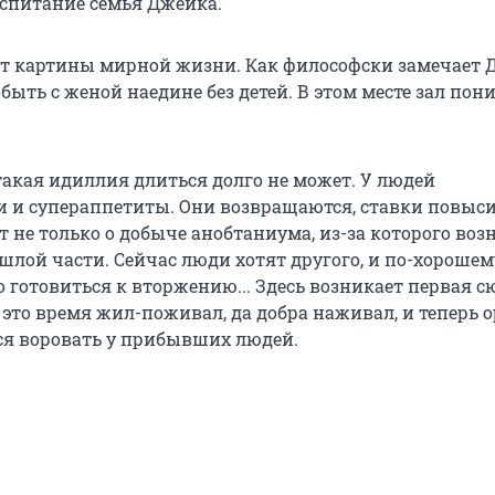
оспитание семья Джейка.
 картины мирной жизни. Как философски замечает 
обыть с женой наедине без детей. В этом месте зал по
такая идиллия длиться долго не может. У людей
и и супераппетиты. Они возвращаются, ставки повыси
т не только о добыче анобтаниума, из-за которого воз
шлой части. Сейчас люди хотят другого, и по-хорошем
о готовиться к вторжению... Здесь возникает первая 
 это время жил-поживал, да добра наживал, и теперь 
ся воровать у прибывших людей.