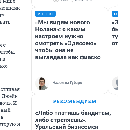
в мире
едующими
ту
МНЕНИЕ
МНЕНИ
ывать
«Мы видим нового
«За н
Нолана»: с каким
были 
настроем нужно
турис
смотреть «Одиссею»,
отдых
я с
чтобы она не
 чтобы
выглядела как фиаско
 в
лько
.
Надежда Губарь
астливая
. Джейк
РЕКОМЕНДУЕМ
дочь. И
ервый
«Либо платишь бандитам,
 в
либо стреляешь».
оторую и
Уральский бизнесмен