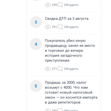
299
Обсудить
Сводка ДТП за 3 августа
3
291
Обсудить
Покупатель убил юную
4
продавщицу, занял ее место
и торговал до вечера:
история загадочного
преступления
271
Обсудить
Продашь за 3000, налог
5
возьмут с 4000. Что нам
готовит новый налоговый
закон — он коснется импорта
и даже репетиторов
260
Обсудить