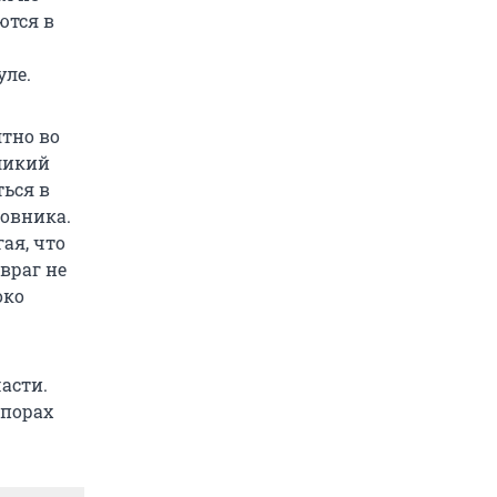
ются в
уле.
тно во
еликий
ться в
ковника.
ая, что
враг не
око
асти.
спорах