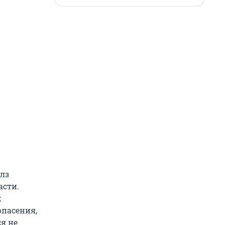
лз
асти.
х
опасения,
ся не