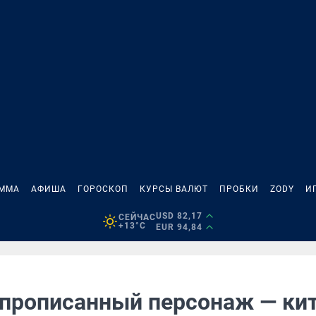
АММА
АФИША
ГОРОСКОП
КУРСЫ ВАЛЮТ
ПРОБКИ
ZODY
И
USD 82,17
СЕЙЧАС
+13°C
EUR 94,84
прописанный персонаж — кит