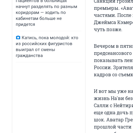
Санкции грозил
Пациентов в больницах
начнут разделять по разным
премьеры. «Ава
коридорам — ходить по
частями. После
кабинетам больше не
Джеймса Кэмерон
придется
чуть позже.
Катись, пока молодой: кто
из российских фигуристов
Вечером в пятни
выиграл от смены
предсеансового
гражданства
показывать лен
России. Зрителя
кадров со съем
И вот мы уже н
жизнь На'ви бе
Салли с Нейтири
еще одна дочь 
шок. Аватар Гр
прошлой части и