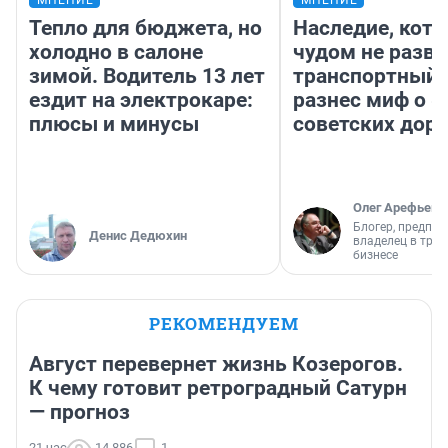
Тепло для бюджета, но
Наследие, кото
холодно в салоне
чудом не разва
зимой. Водитель 13 лет
транспортный 
ездит на электрокаре:
разнес миф о 
плюсы и минусы
советских доро
Олег Арефьев
Блогер, предпри
Денис Дедюхин
владелец в тра
бизнесе
РЕКОМЕНДУЕМ
Август перевернет жизнь Козерогов.
К чему готовит ретроградный Сатурн
— прогноз
21 час
14 886
1