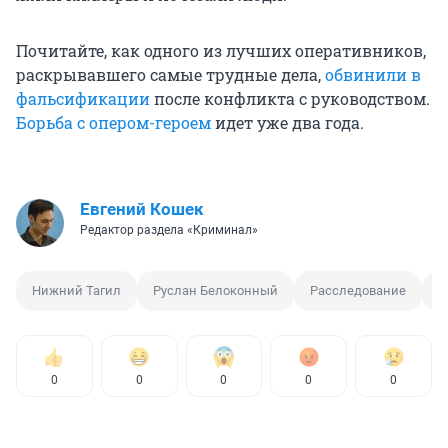
Почитайте, как одного из лучших оперативников,
раскрывавшего самые трудные дела,
обвинили в
фальсификации
после конфликта с руководством.
Борьба с опером-героем
идет уже два года.
Евгений Кошек
Редактор раздела «Криминал»
Нижний Тагил
Руслан Белоконный
Расследование
П
0
0
0
0
0