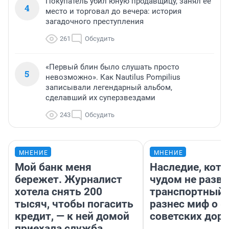
Покупатель убил юную продавщицу, занял ее
4
место и торговал до вечера: история
загадочного преступления
261
Обсудить
«Первый блин было слушать просто
5
невозможно». Как Nautilus Pompilius
записывали легендарный альбом,
сделавший их суперзвездами
243
Обсудить
МНЕНИЕ
МНЕНИЕ
Мой банк меня
Наследие, кото
бережет. Журналист
чудом не разва
хотела снять 200
транспортный 
тысяч, чтобы погасить
разнес миф о 
кредит, — к ней домой
советских доро
приехала служба