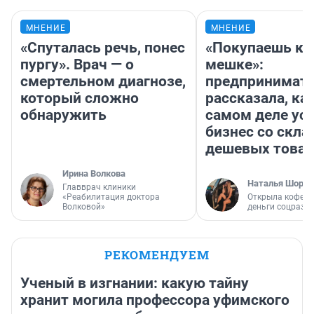
МНЕНИЕ
МНЕНИЕ
«Спуталась речь, понес
«Покупаешь ко
пургу». Врач — о
мешке»:
смертельном диагнозе,
предпринимат
который сложно
рассказала, как
обнаружить
самом деле ус
бизнес со скл
дешевых това
Ирина Волкова
Наталья Шорох
Главврач клиники
«Реабилитация доктора
Открыла кофейн
Волковой»
деньги соцразв
РЕКОМЕНДУЕМ
Ученый в изгнании: какую тайну
хранит могила профессора уфимского