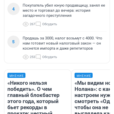
Покупатель убил юную продавщицу, занял ее
4
место и торговал до вечера: история
загадочного преступления
267
Обсудить
Продашь за 3000, налог возьмут с 4000. Что
5
нам готовит новый налоговый закон — он
коснется импорта и даже репетиторов
253
Обсудить
МНЕНИЕ
МНЕНИЕ
«Никого нельзя
«Мы видим нов
победить». О чем
Нолана»: с как
главный блокбастер
настроем нужн
этого года, который
смотреть «Оди
бьет рекорды в
чтобы она не
прокате: честный
выглядела как