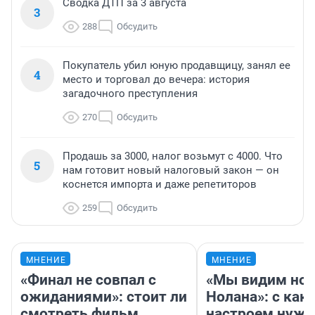
Сводка ДТП за 3 августа
3
288
Обсудить
Покупатель убил юную продавщицу, занял ее
4
место и торговал до вечера: история
загадочного преступления
270
Обсудить
Продашь за 3000, налог возьмут с 4000. Что
5
нам готовит новый налоговый закон — он
коснется импорта и даже репетиторов
259
Обсудить
МНЕНИЕ
МНЕНИЕ
«Финал не совпал с
«Мы видим нов
ожиданиями»: стоит ли
Нолана»: с как
смотреть фильм
настроем нужн