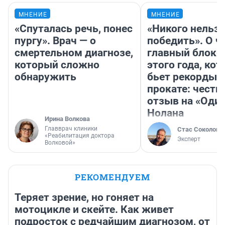
МНЕНИЕ
МНЕНИЕ
«Спуталась речь, понес
«Никого нельз
пургу». Врач — о
победить». О ч
смертельном диагнозе,
главный блокб
который сложно
этого года, ко
обнаружить
бьет рекорды 
прокате: честн
отзыв на «Оди
Нолана
Ирина Волкова
Главврач клиники
Стас Соколов
«Реабилитация доктора
Эксперт
Волковой»
РЕКОМЕНДУЕМ
Теряет зрение, но гоняет на
мотоцикле и скейте. Как живет
подросток с редчайшим диагнозом, от