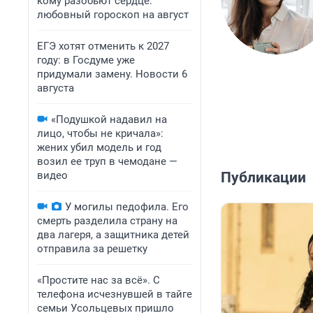
кому разобьют сердце:
любовный гороскоп на август
ЕГЭ хотят отменить к 2027
году: в Госдуме уже
придумали замену. Новости 6
августа
«Подушкой надавил на
лицо, чтобы не кричала»:
жених убил модель и год
возил ее труп в чемодане —
видео
Публикации
У могилы педофила. Его
смерть разделила страну на
два лагеря, а защитника детей
отправила за решетку
«Простите нас за всё». С
телефона исчезнувшей в тайге
семьи Усольцевых пришло