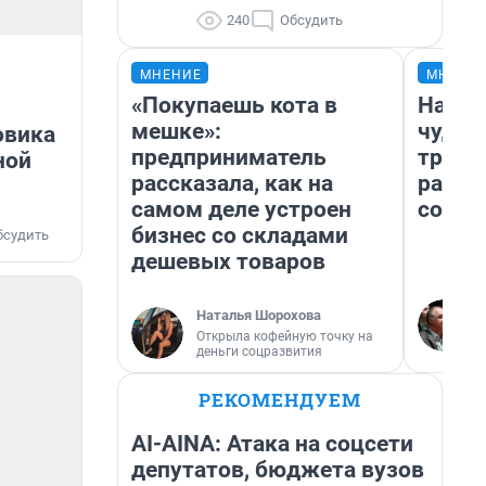
240
Обсудить
МНЕНИЕ
МНЕНИ
«Покупаешь кота в
Насле
мешке»:
чудом
овика
предприниматель
транс
ной
рассказала, как на
разне
самом деле устроен
совет
бизнес со складами
бсудить
дешевых товаров
Наталья Шорохова
Открыла кофейную точку на
деньги соцразвития
РЕКОМЕНДУЕМ
AI-AINA: Атака на соцсети
депутатов, бюджета вузов