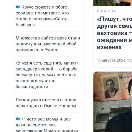
Круче сюжета любого
ОН И ОНА
сериала: посмотрите, что
«Пишут, что
стало с актерами «Санта-
Барбары»
другая сем
вахтовика 
Множество сайтов враз стали
ожидании м
недоступны: массовый сбой
изменах
произошел в Рунете
15 августа, 2024, 11
«У меня есть еще пять минут»:
фельдшер скорой — о борьбе
со смертью, самых сложных
вызовах и чувстве
безысходности
Легковушка влетела в толпу
пешеходов в Омске — кадры
«Чисто все мамы и все
дети на свете»: как
медвежонок Момота покорил