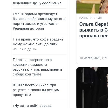
леденящее душу сообщение
«Меня годами преследует
РАЗВЛЕЧЕНИЯ
бывшая любовница мужа: она
Ольга Серя
портит жилье и угрожает».
Реальная история
выжить в С
пропала пе
Нам врали, что кофе вреден?
Кому можно пить до пяти
чашек в день
10 марта, 2025, 12:1
Пилоты потерпевшего
крушение самолета
рассказали, как выживали в
сибирской тайге
В 100 г всего 23 ккал: три
рецепта с главным летним
продуктом
«Ну вот и всё»: звезда