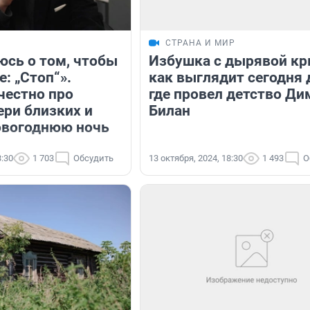
СТРАНА И МИР
сь о том, чтобы
Избушка с дырявой к
е: „Стоп“».
как выглядит сегодня 
естно про
где провел детство Ди
ери близких и
Билан
овогоднюю ночь
3:30
1 703
Обсудить
13 октября, 2024, 18:30
1 493
О