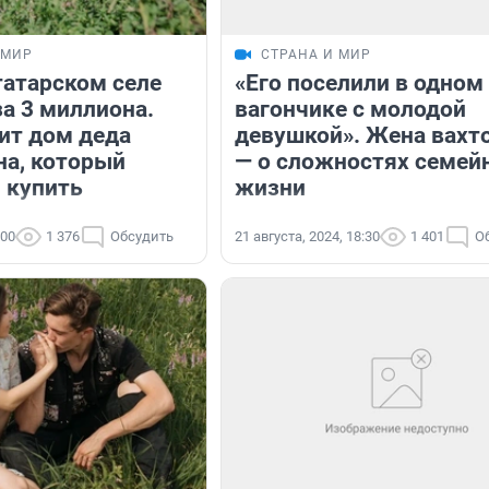
 МИР
СТРАНА И МИР
татарском селе
«Его поселили в одном
за 3 миллиона.
вагончике с молодой
ит дом деда
девушкой». Жена вахт
а, который
— о сложностях семей
л купить
жизни
:00
1 376
Обсудить
21 августа, 2024, 18:30
1 401
О