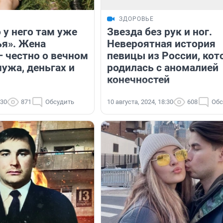
ЗДОРОВЬЕ
 у него там уже
Звезда без рук и ног.
ья». Жена
Невероятная история
— честно о вечном
певицы из России, кот
ужа, деньгах и
родилась с аномалией
конечностей
:30
871
Обсудить
10 августа, 2024, 18:30
608
Обс