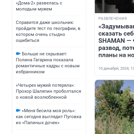
«Дома-2» развелась с
молодым мужем
РАЗВЛЕЧЕНИЯ
Справится даже школьник:
«Задумываю
пройдите тест по географии, в
сказать себ
котором очень стыдно
SHAMAN — ч
ошибиться
развод, пот
Больше не скрывает:
планы на н
Полина Гагарина показала
романтичные кадры с новым
10 декабря, 2024, 1
избранником
«Четырех мужей потеряла»:
Прохор Шаляпин проболтался
о новой возлюбленной
«Меня бесила моя роль»:
как сегодня выглядит Пуговка
из «Папиных дочек»