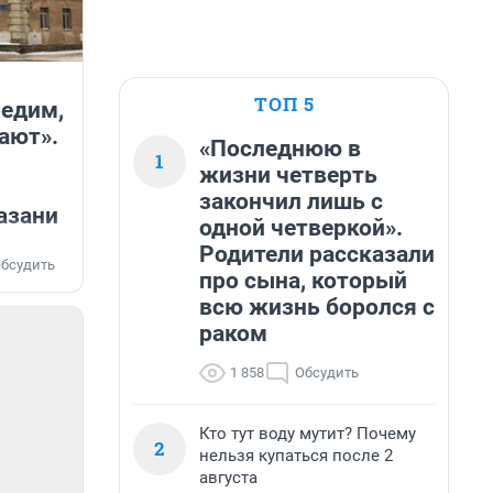
ТОП 5
едим,
ают».
«Последнюю в
1
жизни четверть
закончил лишь с
азани
одной четверкой».
Родители рассказали
бсудить
про сына, который
всю жизнь боролся с
раком
1 858
Обсудить
Кто тут воду мутит? Почему
2
нельзя купаться после 2
августа