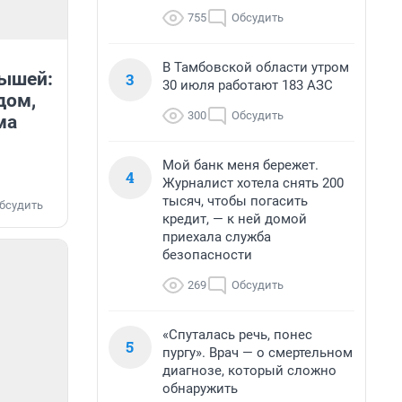
755
Обсудить
В Тамбовской области утром
рышей:
3
30 июля работают 183 АЗС
дом,
300
Обсудить
ма
Мой банк меня бережет.
4
Журналист хотела снять 200
тысяч, чтобы погасить
бсудить
кредит, — к ней домой
приехала служба
безопасности
269
Обсудить
«Спуталась речь, понес
5
пургу». Врач — о смертельном
диагнозе, который сложно
обнаружить