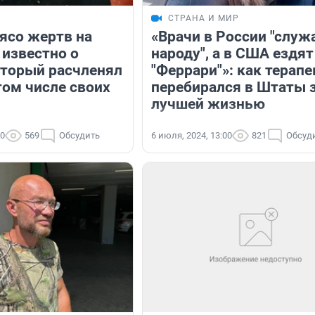
СТРАНА И МИР
ясо жертв на
«Врачи в России "служ
 известно о
народу", а в США ездят
оторый расчленял
"Феррари"»: как терапе
том числе своих
перебирался в Штаты 
лучшей жизнью
00
569
Обсудить
6 июля, 2024, 13:00
821
Обсуд