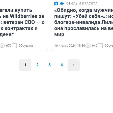
СТИЛЬ И КРАСОТА
агали купить
«Обидно, когда мужчи
 на Wildberries за
пишут: «Убей себя»»: и
: ветеран СВО — о
блогера-инвалида Лил
х контрактах и
она прославилась на в
денег
мир
676
Обсудить
16 июня, 2024, 18:30
940
Обсу
1
2
3
4