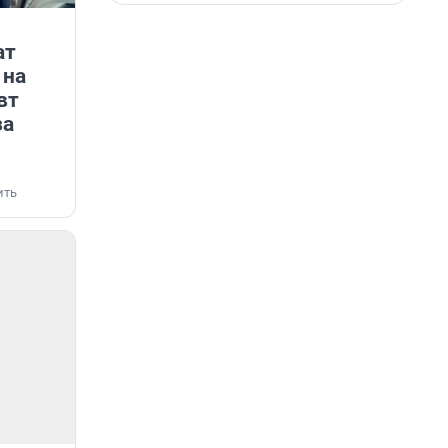
ат
 на
вт
за
ить