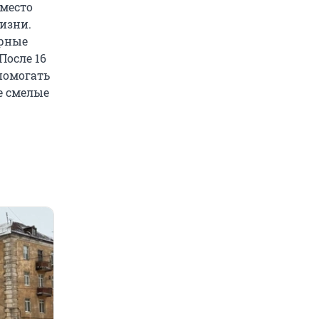
 место
изни.
орные
После 16
помогать
е смелые