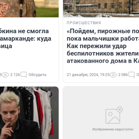
ПРОИСШЕСТВИЯ
бкина не смогла
«Пойдем, пирожные по
амарканде: куда
пока мальчишки работ
вица
Как пережили удар
беспилотников жители
атакованного дома в К
5
2 126
Обсудить
21 декабря, 2024, 19:25
2 086
О