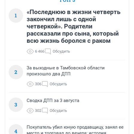
«Последнюю в жизни четверть
1
закончил лишь с одной
четверкой». Родители
рассказали про сына, который
всю жизнь боролся с раком
6 466
Обсудить
За выходные в Тамбовской области
2
произошло два ДТП
306
Обсудить
Сводка ДТП за 3 августа
3
302
Обсудить
Покупатель убил юную продавщицу, занял ее
4
место и торговал до вечера: история