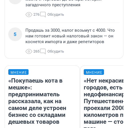
загадочного преступления
276
Обсудить
Продашь за 3000, налог возьмут с 4000. Что
5
нам готовит новый налоговый закон — он
коснется импорта и даже репетиторов
265
Обсудить
МНЕНИЕ
МНЕНИЕ
«Покупаешь кота в
«Нет некрасив
мешке»:
городов, есть
предприниматель
недофинансиро
рассказала, как на
Путешественн
самом деле устроен
проехали 2000
бизнес со складами
километров по 
дешевых товаров
машине — стои