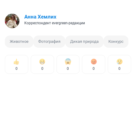
Анна Хемлих
Корреспондент evergreen-редакции
Животное
Фотография
Дикая природа
Конкурс
0
0
0
0
0