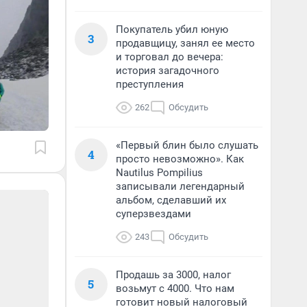
Покупатель убил юную
3
продавщицу, занял ее место
и торговал до вечера:
история загадочного
преступления
262
Обсудить
«Первый блин было слушать
4
просто невозможно». Как
Nautilus Pompilius
записывали легендарный
альбом, сделавший их
суперзвездами
243
Обсудить
Продашь за 3000, налог
5
возьмут с 4000. Что нам
готовит новый налоговый