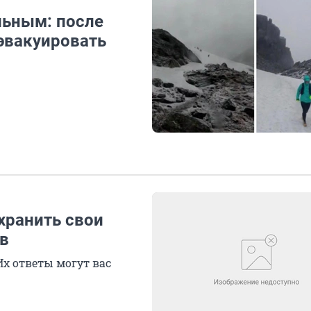
льным: после
эвакуировать
 хранить свои
в
х ответы могут вас