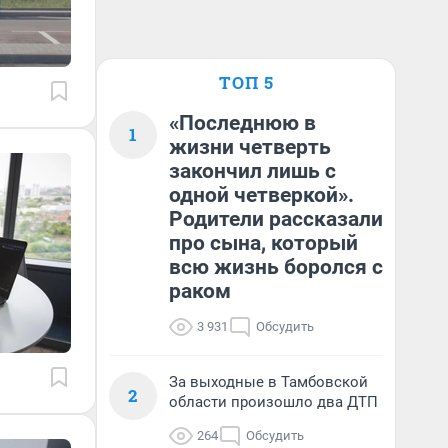
ТОП 5
«Последнюю в
1
жизни четверть
закончил лишь с
одной четверкой».
Родители рассказали
про сына, который
всю жизнь боролся с
раком
3 931
Обсудить
За выходные в Тамбовской
2
области произошло два ДТП
264
Обсудить