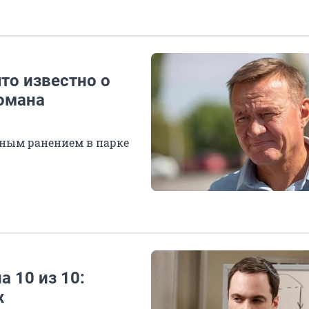
то известно о
омана
ьным ранением в парке
а 10 из 10:
х