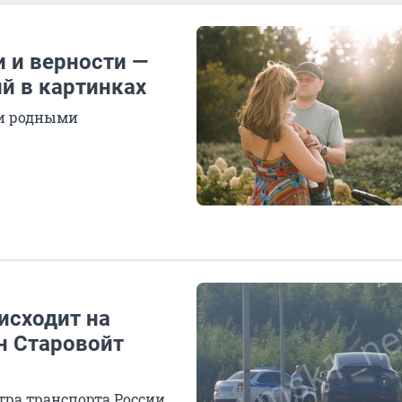
 и верности —
й в картинках
 и родными
исходит на
н Старовойт
ра транспорта России