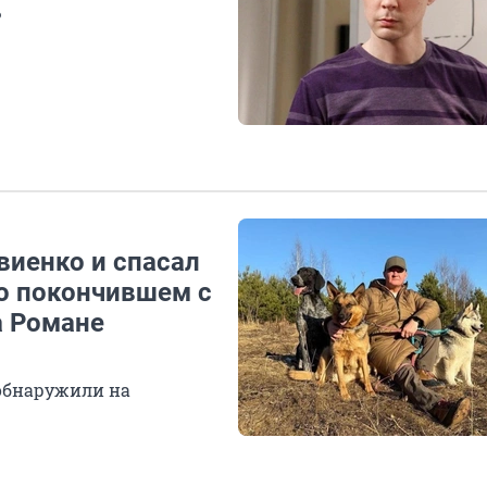
?
виенко и спасал
 о покончившем с
а Романе
 обнаружили на