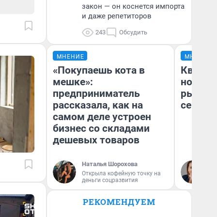
закон — он коснется импорта
и даже репетиторов
243
Обсудить
МНЕНИЕ
МНЕНИЕ
«Покупаешь кота в
Кварти
мешке»:
но деш
предприниматель
рынок 
рассказала, как на
сейчас
самом деле устроен
бизнес со складами
дешевых товаров
Наталья Шорохова
Ек
Открыла кофейную точку на
ди
деньги соцразвития
не
РЕКОМЕНДУЕМ