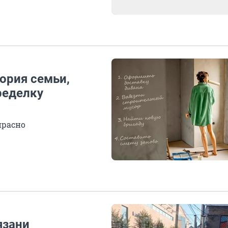
тория семьи,
ределку
прасно
язани