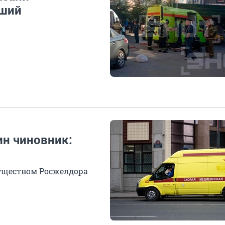
бший
ин чиновник:
уществом Росжелдора