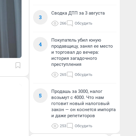
Сводка ДТП за 3 августа
3
266
Обсудить
Покупатель убил юную
4
продавщицу, занял ее место
и торговал до вечера:
история загадочного
преступления
265
Обсудить
Продашь за 3000, налог
5
возьмут с 4000. Что нам
готовит новый налоговый
закон — он коснется импорта
и даже репетиторов
253
Обсудить