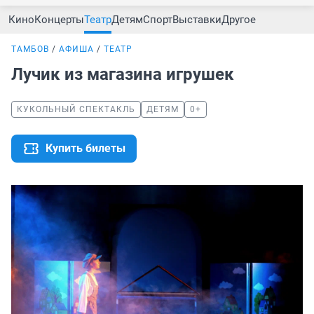
Кино
Концерты
Театр
Детям
Спорт
Выставки
Другое
ТАМБОВ
АФИША
ТЕАТР
Лучик из магазина игрушек
КУКОЛЬНЫЙ СПЕКТАКЛЬ
ДЕТЯМ
0+
Купить билеты