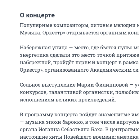
О концерте
Популярные композиторы, хитовые мелодии и 
Музыка. Оркестр» открывается органным конце
Набережная улица — место, где бьется пульс 
энергетика сделали это место точкой притяжен
набережной, пройдёт первый концерт в рамках
Оркестр», организованного Академическим с
Сольное выступление Марии Филипповой — уч
конкурсов, талантливой органистки, полюби
исполнением великих произведений.

В программу концерта войдут знаменитые име
— музыка эпохи барокко, в том числе виртуо
органа Иоганна Себастьяна Баха. В центральн
настоящие хиты Новейшего времени: америка