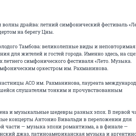
волны драйва: летний симфонический фестиваль «Лет
ртом на берегу Цны.

молодого Тамбова: великолепные виды и неповторимая 
ия для жителей и гостей города. Именно здесь, на сцен
 летнего симфонического фестиваля «Лето. Музыка. 
имфоническим оркестром им. Рахманинова.

астницы АСО им. Рахманинова, лауреата международ
вшейся слушателям тонким и прочувствованным 
на и музыкальные шедевры разных эпох. В первой ча
зные концерты Антонио Вивальди в переложении для 
ой части — музыка эпохи романтизма, а в финале — 
нский джаз, латиноамериканская музыка и аргентинс