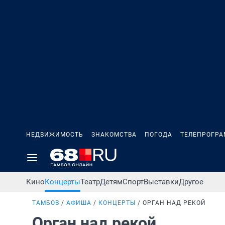
НЕДВИЖИМОСТЬ
ЗНАКОМСТВА
ПОГОДА
ТЕЛЕПРОГР
Кино
Концерты
Театр
Детям
Спорт
Выставки
Другое
ТАМБОВ
АФИША
КОНЦЕРТЫ
ОРГАН НАД РЕКОЙ
Орган над рекой