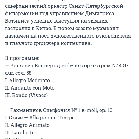
симфонический оркестр Санкт-Петербургской 
филармонии под управлением Димитриса 
Ботиниса успешно выступил на зимних 
гастролях в Китае. В новом сезоне музыкант 
назначен на пост художественного руководителя 
и главного дирижера коллектива.

В программе:

— Бетховен Концерт для ф-но с оркестром № 4 G-
dur, соч. 58

I. Allegro Moderato

II. Andante con Moto

III. Rondo (Vivace)

— Рахманинов Симфония № 1 в-moll, ор. 13

I. Grave — Allegro non Troppo

II. Allegro Animato

III. Larghetto
