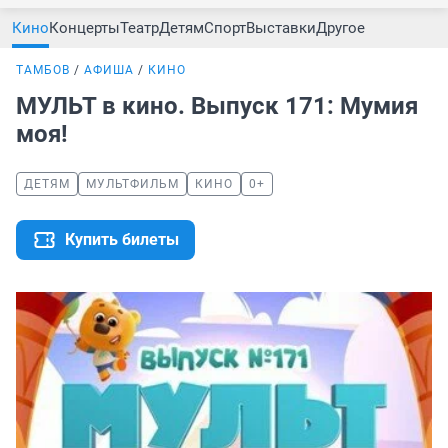
Кино
Концерты
Театр
Детям
Спорт
Выставки
Другое
ТАМБОВ
АФИША
КИНО
МУЛЬТ в кино. Выпуск 171: Мумия
моя!
ДЕТЯМ
МУЛЬТФИЛЬМ
КИНО
0+
Купить билеты