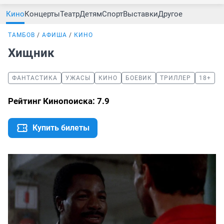
Кино
Концерты
Театр
Детям
Спорт
Выставки
Другое
ТАМБОВ
АФИША
КИНО
Хищник
ФАНТАСТИКА
УЖАСЫ
КИНО
БОЕВИК
ТРИЛЛЕР
18+
Рейтинг Кинопоиска: 7.9
Купить билеты